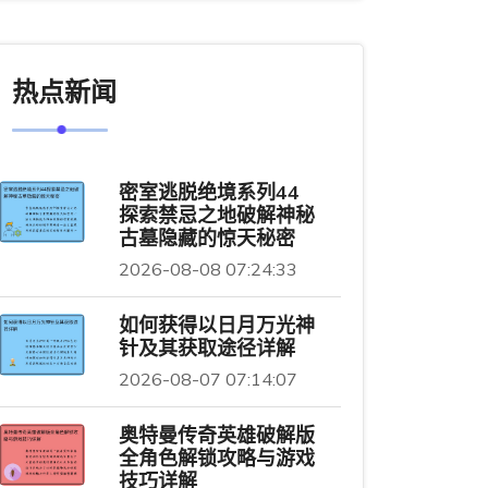
热点新闻
密室逃脱绝境系列44
探索禁忌之地破解神秘
古墓隐藏的惊天秘密
2026-08-08 07:24:33
如何获得以日月万光神
针及其获取途径详解
2026-08-07 07:14:07
奥特曼传奇英雄破解版
全角色解锁攻略与游戏
技巧详解