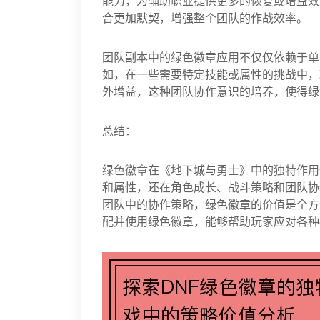
能力，为辅助职业提供更多的恢复或增益效
合更加默契，增强整个团队的作战效率。
团队副本中的绿色徽章应用不仅仅依赖于单
如，在一些需要特定技能或属性的挑战中，
外增益，这种团队协作意识的培养，使得绿
总结：
绿色徽章在《地下城与勇士》中的独特作用
和属性，还在角色成长、战斗策略和团队协
团队中的协作策略，绿色徽章的价值是全方
配并使用绿色徽章，能够帮助玩家应对各种