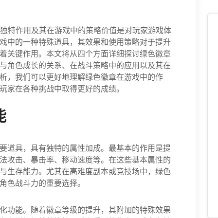
的独特作用及其在游戏中的策略价值是对玩家游戏体
戏中的一种特殊道具，其效果和使用策略对于提升
着关键作用。本文将从四个方面详细探讨绿色徽章
与角色成长的关系、在战斗策略中的应用以及其在
析，我们可以更好地理解绿色徽章在游戏中的作
玩家在各种挑战中取得更好的成绩。
能
要道具，具有独特的属性加成。最基本的作用是提
法攻击、暴击率、移动速度等。在这些基本属性的
与生存能力。尤其在高难度副本或竞技场中，绿色
角色战斗力的重要选择。
化功能。随着徽章等级的提升，其附加的特殊效果