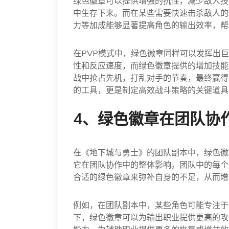
绿色徽章可以提供增强的抗性，减少敌人技
中生存下来。而在某些需要快速击杀敌人的
力等加成能够显著提高角色的输出效率，帮
在PVP模式中，绿色徽章同样可以发挥出
性和反应速度，而绿色徽章提供的增加技能
战中抢占先机，打乱对手的节奏，最终赢得
的工具，更是制定高效战斗策略的关键道具
4、绿色徽章在团队协
在《地下城与勇士》的团队副本中，绿色徽
它在团队协作中的整体影响。团队中的每个
合适的绿色徽章来弥补自身的不足，从而增
例如，在团队副本中，某些角色可能专注于
下，绿色徽章可以为输出职业提供更高的攻