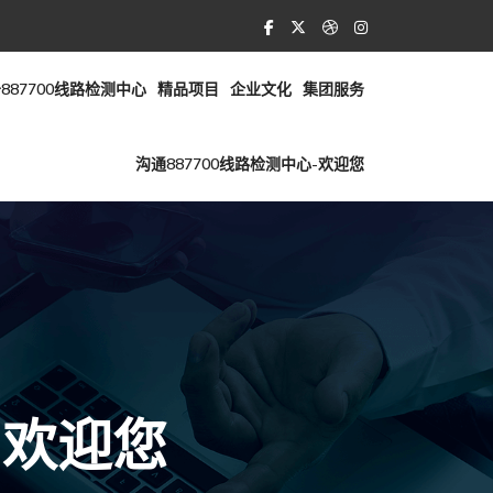
887700线路检测中心
精品项目
企业文化
集团服务
沟通887700线路检测中心-欢迎您
-欢迎您