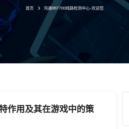
首页
沟通887700线路检测中心-欢迎您
独特作用及其在游戏中的策