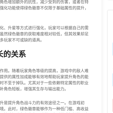
角色增加额外的抗性，减少受到的伤害，或者在特
强化功能使得绿色徽章不仅限于基础属性的提升，
化、升星等方式进行强化，玩家可以根据自己的需
虽然绿色徽章的获取难度相对较低，但其效果却足
多玩家不可或缺的道具。
长的关系
作用。随着玩家角色等级的提高，游戏中的敌人难
提供的属性加成能够有效地帮助玩家提升角色的能
时不至于掉队。尤其对于一些依赖特定属性的职业
补角色短板，增强其生存与输出能力。
升是提升角色战斗力的有效途径之一。在游戏初
境。此时，绿色徽章能够作为一种低门槛、高收益