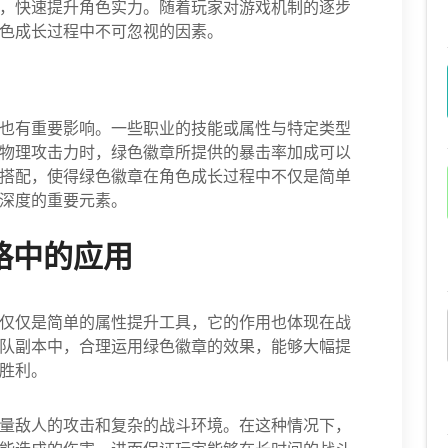
，快速提升角色实力。随着玩家对游戏机制的逐步
色成长过程中不可忽视的因素。
也有重要影响。一些职业的技能或属性与特定类型
物理攻击力时，绿色徽章所提供的暴击率加成可以
搭配，使得绿色徽章在角色成长过程中不仅是简单
深度的重要元素。
略中的应用
仅仅是简单的属性提升工具，它的作用也体现在战
队副本中，合理运用绿色徽章的效果，能够大幅提
胜利。
大量敌人的攻击和复杂的战斗环境。在这种情况下，