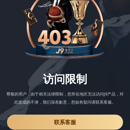
访问限制
尊敬的用户，由于相关法律限制，您所在地区无法访问J9产品，对
此造成的不便，我们深表歉意，您如有疑问请联系客服。
联系客服